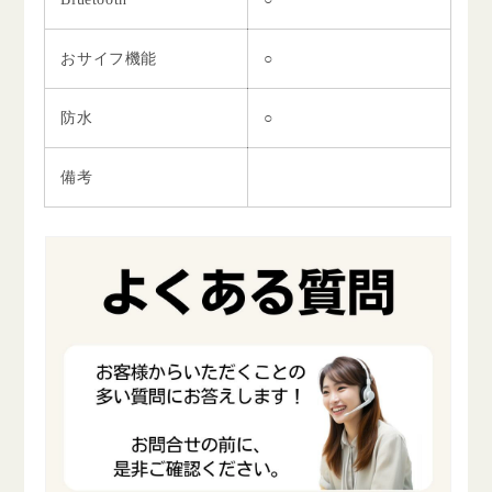
おサイフ機能
○
防水
○
備考