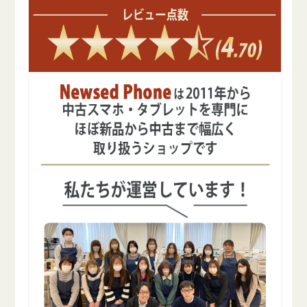
量
量
を
を
減
増
ら
や
す
す