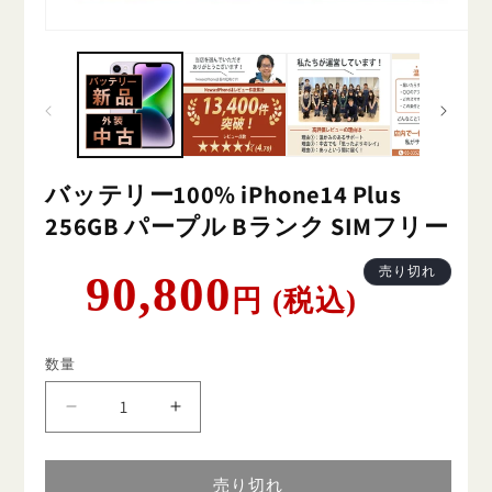
バッテリー100% iPhone14 Plus
256GB パープル Bランク SIMフリー
通
売り切れ
90,800
円 (税込)
常
価
格
数量
バ
バ
ッ
ッ
テ
テ
売り切れ