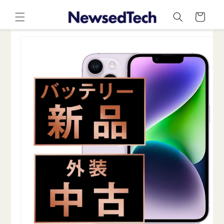
コンテ
カ
ンツに
ー
進む
ト
商品情
報にス
キップ