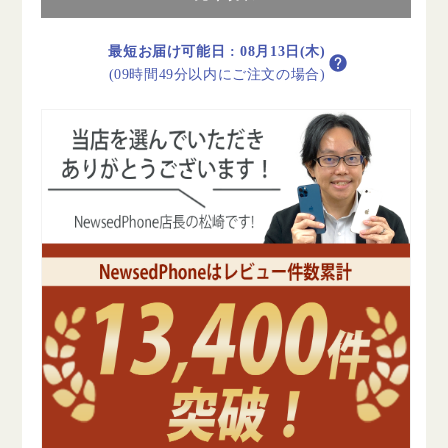
リ
リ
ー
ー
100%
100%
最短お届け可能日
:
08月13日(木)
iPhone14
iPhone14
(09時間49分以内にご注文の場合)
Plus
Plus
256GB
256GB
パ
パ
ー
ー
プ
プ
ル
ル
B
B
ラ
ラ
ン
ン
ク
ク
SIM
SIM
フ
フ
リ
リ
ー
ー
の
の
数
数