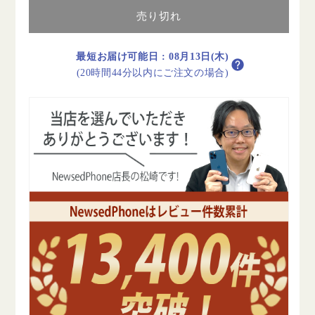
テ
テ
売り切れ
リ
リ
ー
ー
100%
100%
最短お届け可能日
:
08月13日(木)
iPhone13
iPhone13
(20時間44分以内にご注文の場合)
Pro
Pro
128GB
128GB
シ
シ
エ
エ
ラ
ラ
ブ
ブ
ル
ル
ー
ー
B
B
ラ
ラ
ン
ン
ク
ク
SIM
SIM
フ
フ
リ
リ