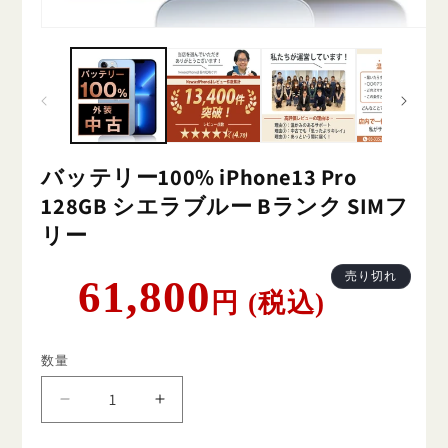
バッテリー100% iPhone13 Pro
128GB シエラブルー Bランク SIMフ
リー
通
売り切れ
61,800
円 (税込)
常
価
格
数量
バ
バ
ッ
ッ