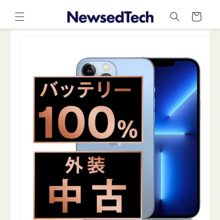
コンテ
カ
ンツに
ー
進む
ト
商品情
報にス
キップ