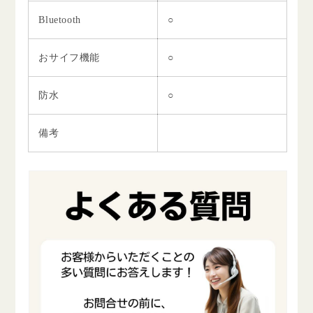
Bluetooth
○
おサイフ機能
○
防水
○
備考