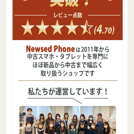
ー
ー
の
の
数
数
量
量
を
を
減
増
ら
や
す
す