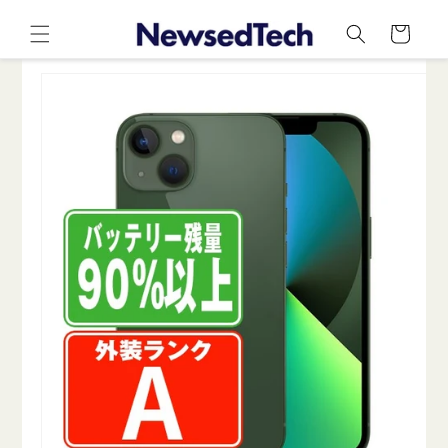
コンテ
カ
ンツに
ー
進む
ト
商品情
報にス
キップ