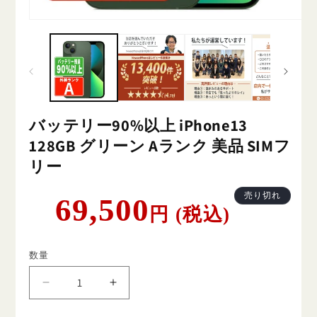
バッテリー90%以上 iPhone13
128GB グリーン Aランク 美品 SIMフ
リー
通
売り切れ
69,500
円 (税込)
常
価
格
数量
バ
バ
ッ
ッ