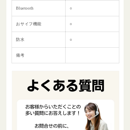
Bluetooth
○
おサイフ機能
○
防水
○
備考