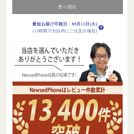
テ
テ
売り切れ
リ
リ
ー
ー
90%
90%
最短お届け可能日
:
08月11日(火)
以
以
(11時間37分以内にご注文の場合)
上
上
iPhone13
iPhone13
128GB
128GB
グ
グ
リ
リ
ー
ー
ン
ン
A
A
ラ
ラ
ン
ン
ク
ク
美
美
品
品
SIM
SIM