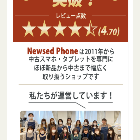
フ
フ
リ
リ
ー
ー
の
の
数
数
量
量
を
を
減
増
ら
や
す
す