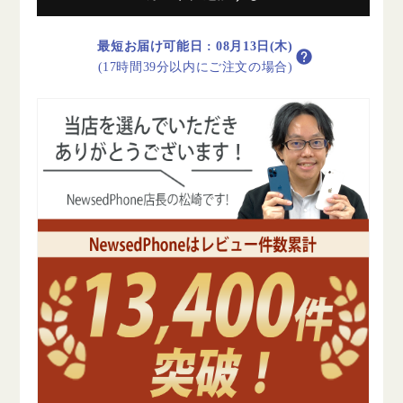
ー
ー
ラ
ラ
最短お届け可能日
:
08月13日(木)
イ
イ
(17時間39分以内にご注文の場合)
ト
ト
B
B
ラ
ラ
ン
ン
ク
ク
SIM
SIM
フ
フ
リ
リ
ー
ー
の
の
数
数
量
量
を
を
減
増
ら
や