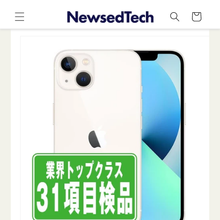
コンテ
カ
ンツに
ー
進む
ト
商品情
報にス
キップ