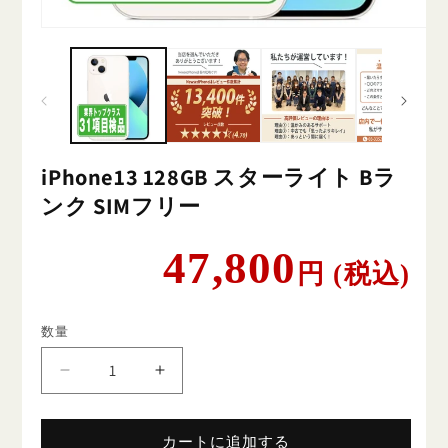
iPhone13 128GB スターライト Bラ
ンク SIMフリー
通
47,800
円 (税込)
常
価
格
数量
iPhone13
iPhone13
128GB
128GB
ス
ス
カートに追加する
タ
タ