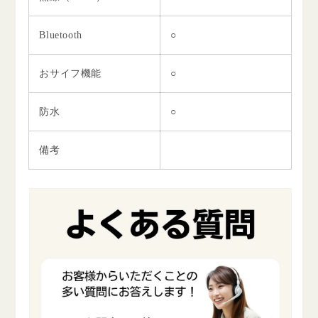
Bluetooth
○
おサイフ機能
○
防水
○
備考