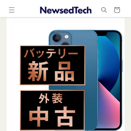
コンテ
カ
ンツに
ー
進む
ト
商品情
報にス
キップ