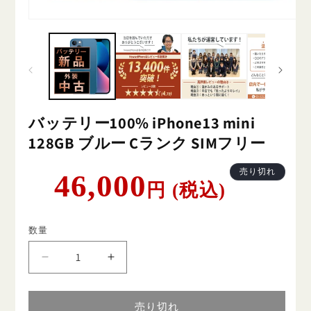
バッテリー100% iPhone13 mini
128GB ブルー Cランク SIMフリー
通
売り切れ
46,000
円 (税込)
常
価
格
数量
バ
バ
ッ
ッ
テ
テ
売り切れ