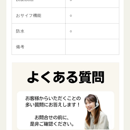
おサイフ機能
○
防水
○
備考