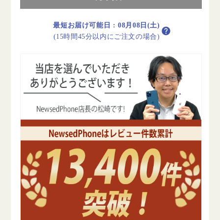
リ
リ
ー
ー
100%
100%
最短お届け可能日
:
08月08日(土)
iPhone13
iPhone13
(15時間45分以内にご注文の場合)
mini
mini
128GB
128GB
ブ
ブ
ル
ル
ー
ー
C
C
ラ
ラ
ン
ン
ク
ク
SIM
SIM
フ
フ
リ
リ
ー
ー
の
の
数
数
量
量