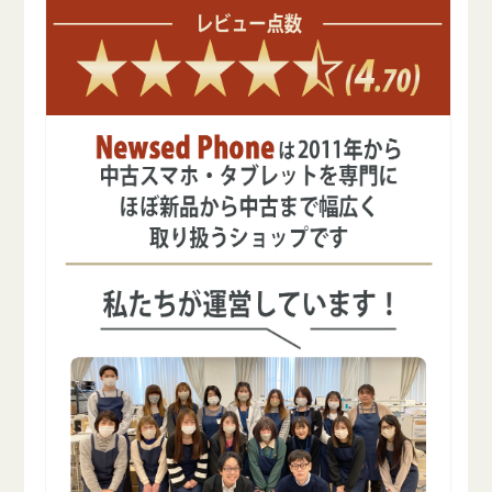
を
を
減
増
ら
や
す
す