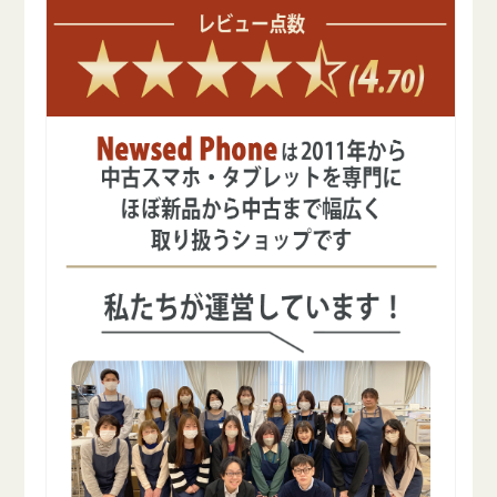
を
を
減
増
ら
や
す
す