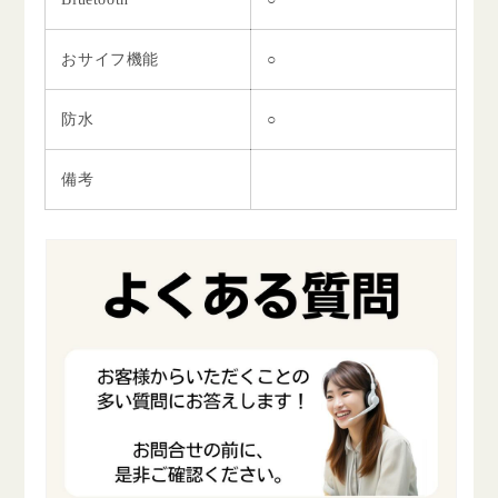
おサイフ機能
○
防水
○
備考