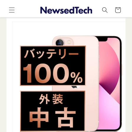
コンテ
カ
ンツに
ー
進む
ト
商品情
報にス
キップ