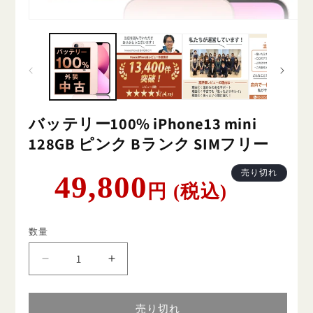
バッテリー100% iPhone13 mini
128GB ピンク Bランク SIMフリー
通
売り切れ
49,800
円 (税込)
常
価
格
数量
バ
バ
ッ
ッ
テ
テ
売り切れ