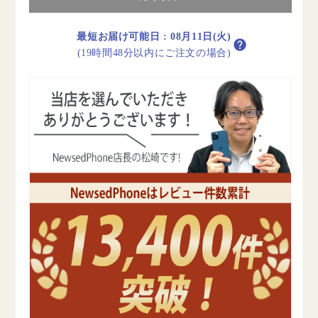
リ
リ
ー
ー
100%
100%
最短お届け可能日
:
08月11日(火)
iPhone13
iPhone13
(19時間48分以内にご注文の場合)
mini
mini
128GB
128GB
ピ
ピ
ン
ン
ク
ク
B
B
ラ
ラ
ン
ン
ク
ク
SIM
SIM
フ
フ
リ
リ
ー
ー
の
の
数
数
量
量