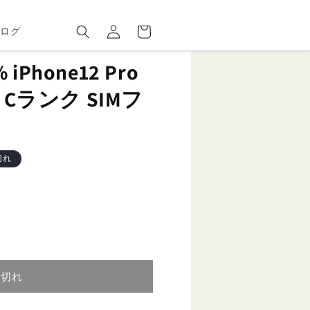
ロ
カ
グ
ー
ブログ
イ
ト
ン
Phone12 Pro
 Cランク SIMフ
切れ
り切れ