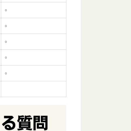
○
○
○
○
○