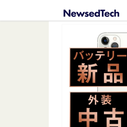
コンテ
ンツに
進む
商品情
報にス
キップ