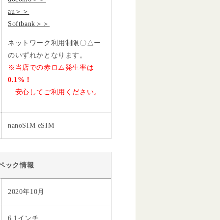
au＞＞
Softbank＞＞
ネットワーク利用制限〇△ー
のいずれかとなります。
※当店での赤ロム発生率は
0.1%！
安心してご利用ください。
nanoSIM eSIM
ペック情報
2020年10月
6.1インチ