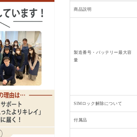
を
を
減
増
商品説明
ら
や
す
す
製造番号・バッテリー最大容
量
SIMロック解除について
付属品