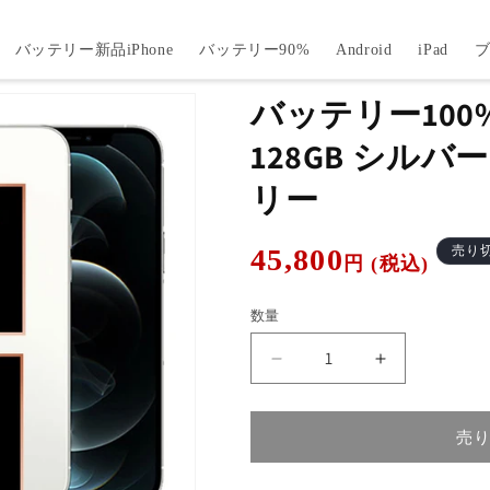
バッテリー新品iPhone
バッテリー90%
Android
iPad
バッテリー100% i
128GB シルバー
リー
通
45,800
売り
円 (税込)
常
価
数量
格
バ
バ
ッ
ッ
テ
テ
売
リ
リ
ー
ー