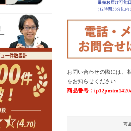
100%
100%
最短お届け可能
iPhone12
iPhone12
(12時間38分以
Pro
Pro
128GB
128GB
シ
シ
ル
ル
バ
バ
ー
ー
C
C
ラ
ラ
ン
ン
お問い合わせの際には、
ク
ク
をお知らせください
SIM
SIM
フ
フ
商品番号：ip12pmtm1420
リ
リ
ー
ー
の
の
数
数
量
量
商