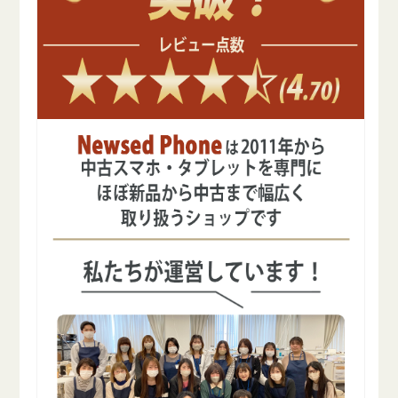
A
A
ラ
ラ
ン
ン
ク
ク
美
美
品
品
ソ
ソ
フ
フ
ト
ト
バ
バ
ン
ン
ク
ク
の
の
数
数
量
量
を
を
減
増
ら
や
す
す