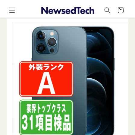
コンテ
カ
ンツに
ー
進む
ト
商品情
報にス
キップ