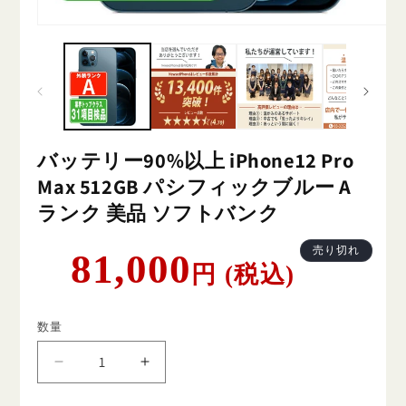
バッテリー90%以上 iPhone12 Pro
Max 512GB パシフィックブルー A
ランク 美品 ソフトバンク
通
売り切れ
81,000
円 (税込)
常
価
格
数量
バ
バ
ッ
ッ