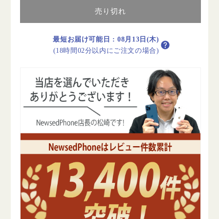
テ
テ
売り切れ
リ
リ
ー
ー
90%
90%
最短お届け可能日
:
08月13日(木)
以
以
(18時間02分以内にご注文の場合)
上
上
iPhone12
iPhone12
Pro
Pro
Max
Max
512GB
512GB
パ
パ
シ
シ
フ
フ
ィ
ィ
ッ
ッ
ク
ク
ブ
ブ
ル
ル
ー
ー