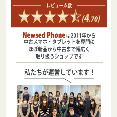
減
増
ら
や
す
す