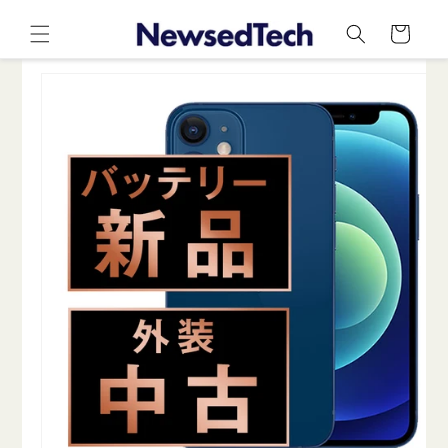
コンテ
カ
ンツに
ー
進む
ト
商品情
報にス
キップ