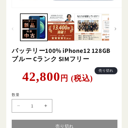
バッテリー100% iPhone12 128GB
ブルー Cランク SIMフリー
通
売り切れ
42,800
円 (税込)
常
価
格
数量
バ
バ
ッ
ッ
テ
テ
売り切れ