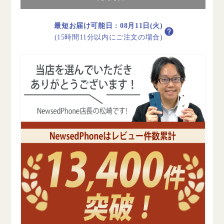
リ
リ
ー
ー
100%
100%
最短お届け可能日
:
08月11日(火)
iPhone12
iPhone12
(15時間11分以内にご注文の場合)
128GB
128GB
ブ
ブ
ル
ル
ー
ー
C
C
ラ
ラ
ン
ン
ク
ク
SIM
SIM
フ
フ
リ
リ
ー
ー
の
の
数
数
量
量
を
を