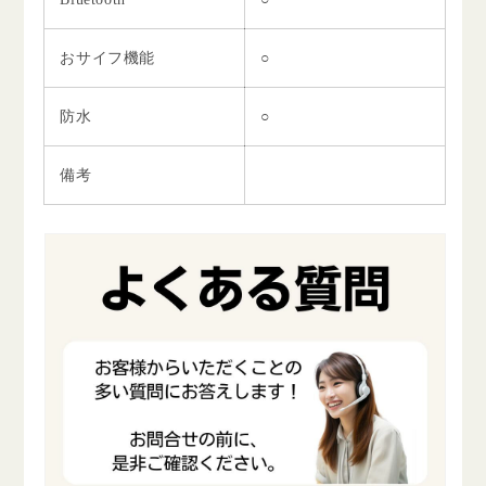
おサイフ機能
○
防水
○
備考