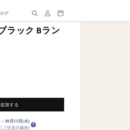
ロ
カ
グ
ー
ブログ
イ
ト
ン
GB ブラック Bラン
に追加する
日
:
08月11日(火)
内にご注文の場合)