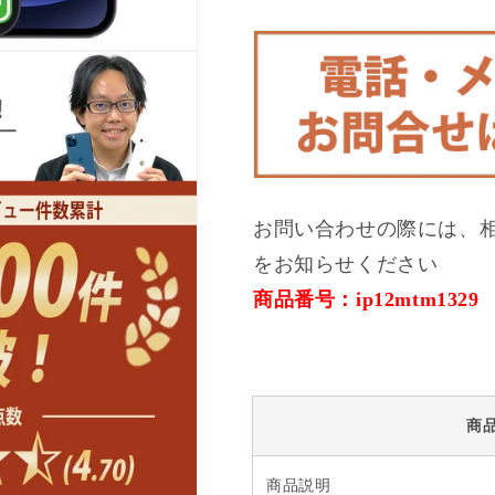
ラ
ラ
ン
ン
ク
ク
SIM
SIM
フ
フ
リ
リ
ー
ー
の
の
数
数
お問い合わせの際には、
量
量
をお知らせください
を
を
商品番号：ip12mtm1329
減
増
ら
や
す
す
商
商品説明