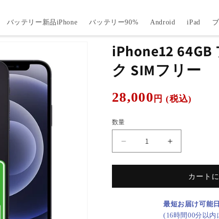
バッテリー新品iPhone
バッテリー90%
Android
iPad
iPhone12 64
ク SIMフリー
通
28,000
円 (税込)
常
価
数量
格
iPhone12
iPhone12
64GB
64GB
ブ
ブ
カート
ラ
ラ
ッ
ッ
ク
ク
最短お届け可能
B
B
(16時間00分以