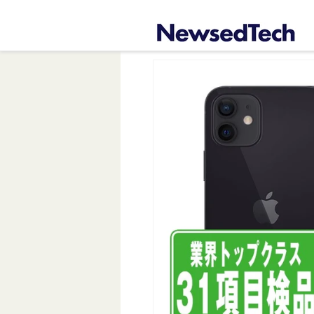
コンテ
ンツに
進む
商品情
報にス
キップ