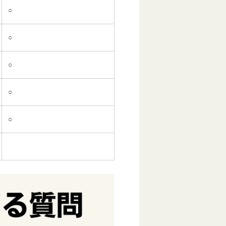
○
○
○
○
○