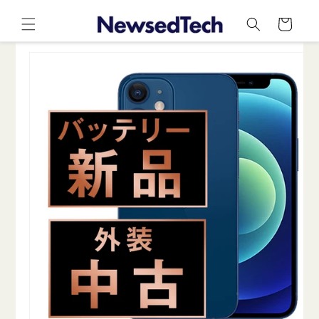
コンテ
カ
ンツに
ー
進む
ト
商品情
報にス
キップ