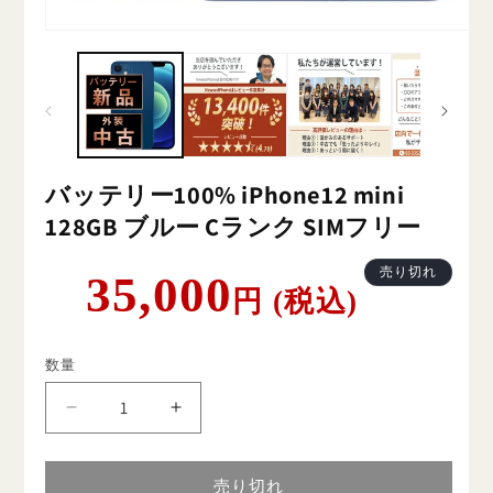
バッテリー100% iPhone12 mini
128GB ブルー Cランク SIMフリー
通
売り切れ
35,000
円 (税込)
常
価
格
数量
バ
バ
ッ
ッ
テ
テ
売り切れ