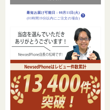
リ
リ
ー
ー
100%
100%
最短お届け可能日
:
08月11日(火)
iPhone12
iPhone12
(01時間19分以内にご注文の場合)
mini
mini
128GB
128GB
ブ
ブ
ル
ル
ー
ー
C
C
ラ
ラ
ン
ン
ク
ク
SIM
SIM
フ
フ
リ
リ
ー
ー
の
の
数
数
量
量