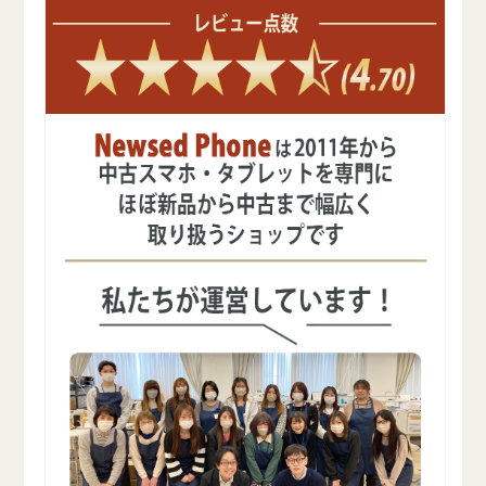
を
を
減
増
ら
や
す
す