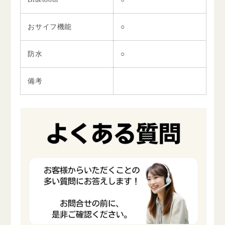
おサイフ機能
○
防水
○
備考