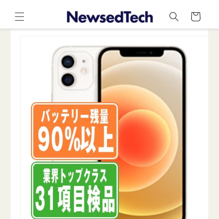
コンテ
カ
ンツに
ー
進む
ト
商品情
報にス
キップ