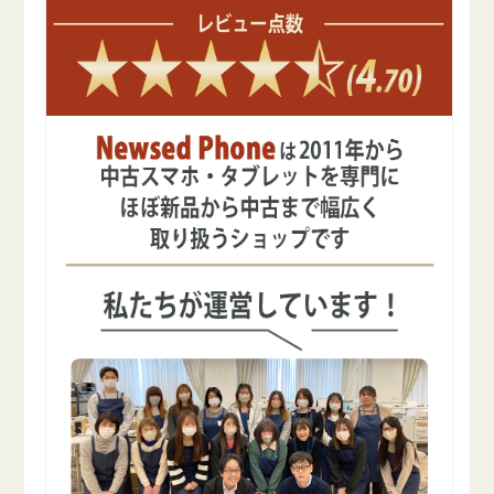
の
の
数
数
量
量
を
を
減
増
ら
や
す
す