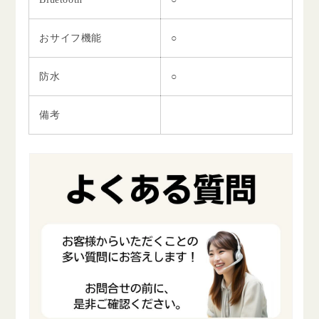
おサイフ機能
○
防水
○
備考