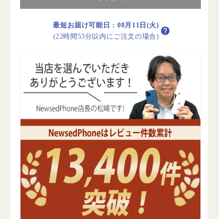
リ
リ
ー
ー
90%
90%
最短お届け可能日
:
08月11日(火)
以
以
(22時間53分以内にご注文の場合)
上
上
iPhone12
iPhone12
mini
mini
128GB
128GB
ホ
ホ
ワ
ワ
イ
イ
ト
ト
B
B
ラ
ラ
ン
ン
ク
ク
SIM
SIM
フ
フ
リ
リ
ー
ー