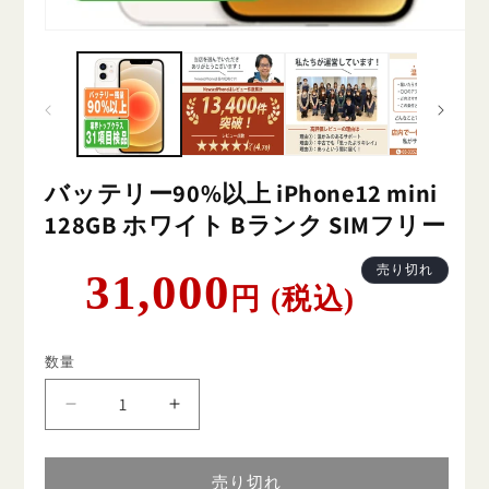
バッテリー90%以上 iPhone12 mini
128GB ホワイト Bランク SIMフリー
通
売り切れ
31,000
円 (税込)
常
価
格
数量
バ
バ
ッ
ッ
テ
テ
売り切れ