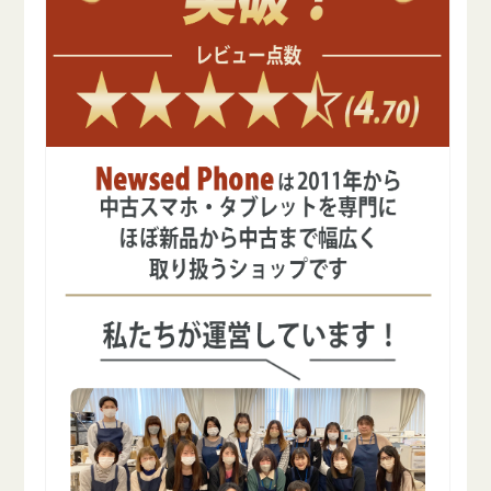
ー
ー
の
の
数
数
量
量
を
を
減
増
ら
や
す
す