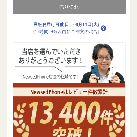
テ
テ
売り切れ
リ
リ
ー
ー
100%
100%
最短お届け可能日
:
08月11日(火)
iPhone12
iPhone12
(17時間49分以内にご注文の場合)
mini
mini
64GB
64GB
パ
パ
ー
ー
プ
プ
ル
ル
A
A
ラ
ラ
ン
ン
ク
ク
美
美
品
品
SIM
SIM
フ
フ
リ
リ