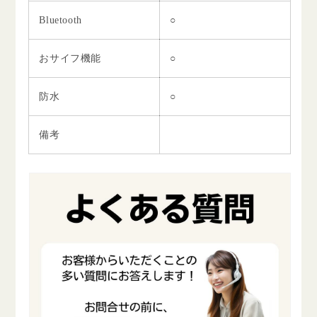
Bluetooth
○
おサイフ機能
○
防水
○
備考