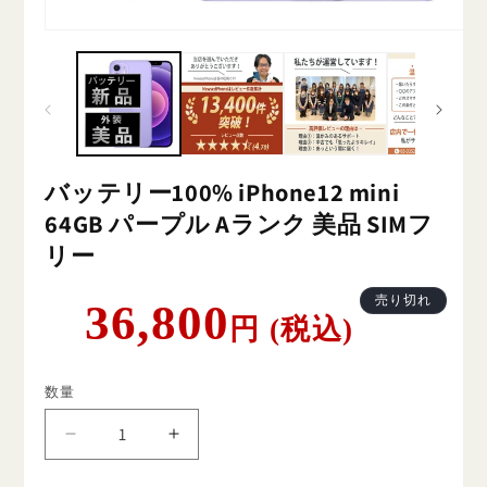
バッテリー100% iPhone12 mini
64GB パープル Aランク 美品 SIMフ
リー
通
売り切れ
36,800
円 (税込)
常
価
格
数量
バ
バ
ッ
ッ