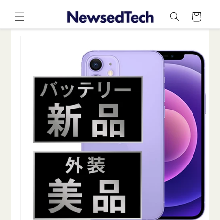
コンテ
カ
ンツに
ー
進む
ト
商品情
報にス
キップ