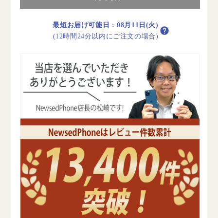
ミ
ミ
ッ
ッ
最短お届け可能日
:
08月11日(火)
ド
ド
(12時間24分以内にご注文の場合)
ナ
ナ
イ
イ
ト
ト
グ
グ
リ
リ
ー
ー
ン
ン
B
B
ラ
ラ
ン
ン
ク
ク
SIM
SIM
フ
フ
リ
リ
ー
ー
の
の