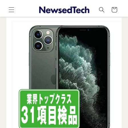
コンテ
カ
ンツに
ー
進む
ト
商品情
報にス
キップ