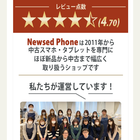
数
数
量
量
を
を
減
増
ら
や
す
す