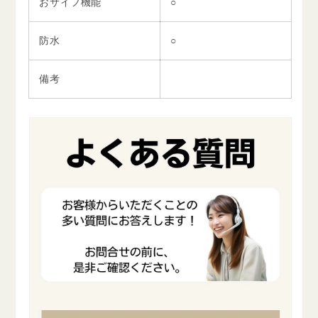
おサイフ機能
○
防水
○
備考