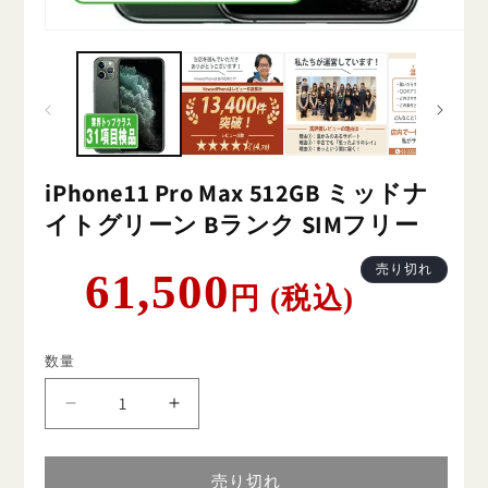
iPhone11 Pro Max 512GB ミッドナ
イトグリーン Bランク SIMフリー
通
売り切れ
61,500
円 (税込)
常
価
格
数量
iPhone11
iPhone11
Pro
Pro
Max
Max
512GB
512GB
売り切れ