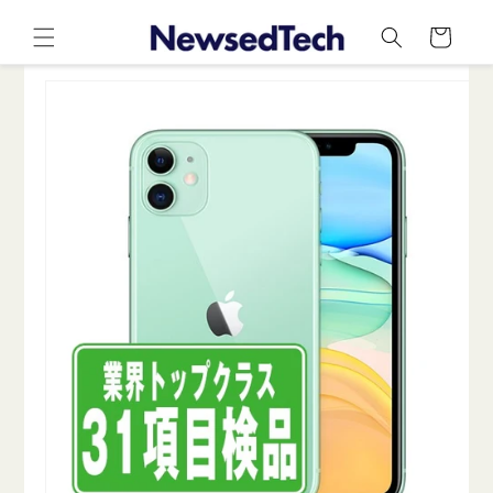
コンテ
カ
ンツに
ー
進む
ト
商品情
報にス
キップ