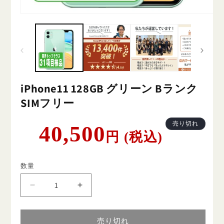
iPhone11 128GB グリーン Bランク
SIMフリー
通
売り切れ
40,500
円 (税込)
常
価
格
数量
iPhone11
iPhone11
128GB
128GB
グ
グ
売り切れ
リ
リ