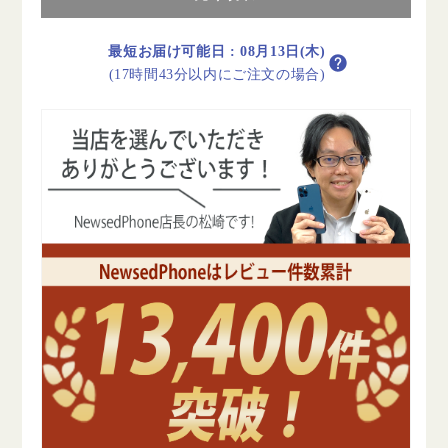
ー
ー
ン
ン
最短お届け可能日
:
08月13日(木)
B
B
(17時間43分以内にご注文の場合)
ラ
ラ
ン
ン
ク
ク
SIM
SIM
フ
フ
リ
リ
ー
ー
の
の
数
数
量
量
を
を
減
増
ら
や
す
す