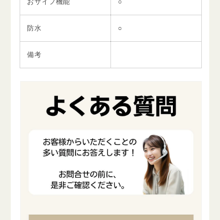
おサイフ機能
○
防水
○
備考