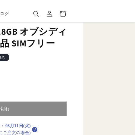
ロ
カ
グ
ー
ブログ
イ
ト
ン
7 128GB オブシディ
品 SIMフリー
切れ
り切れ
日
:
08月11日(火)
内にご注文の場合)