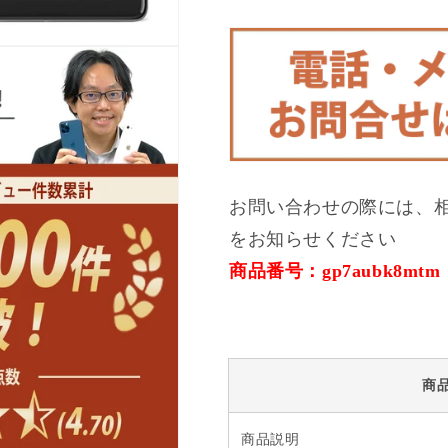
ィ
ィ
ア
ア
ン
ン
A
A
ラ
ラ
ン
ン
ク
ク
美
美
品
品
お問い合わせの際には、
SIM
SIM
をお知らせください
フ
フ
リ
リ
商品番号：gp7aubk8mtm
ー
ー
の
の
数
数
量
量
商
を
を
減
増
ら
や
商品説明