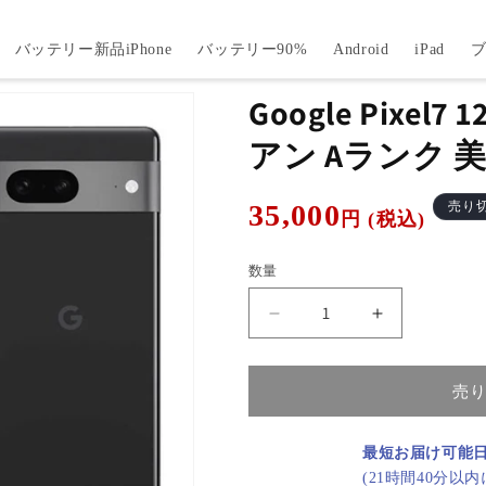
バッテリー新品iPhone
バッテリー90%
Android
iPad
Google Pixel
アン Aランク 美
通
35,000
売り
円 (税込)
常
価
数量
格
Google
Google
Pixel7
Pixel7
128GB
128GB
オ
オ
売
ブ
ブ
シ
シ
最短お届け可能
デ
デ
(21時間40分以