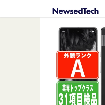
コンテ
ンツに
進む
商品情
報にス
キップ