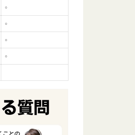
○
○
○
○