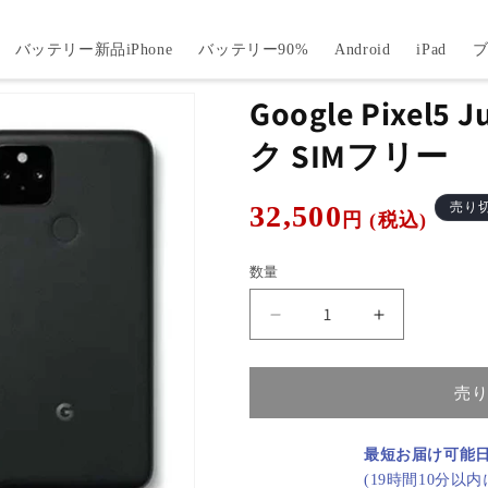
バッテリー新品iPhone
バッテリー90%
Android
iPad
Google Pixel5 
ク SIMフリー
通
32,500
売り
円 (税込)
常
価
数量
格
Google
Google
Pixel5
Pixel5
Just
Just
Black
Black
売
B
B
ラ
ラ
最短お届け可能
ン
ン
(19時間10分以