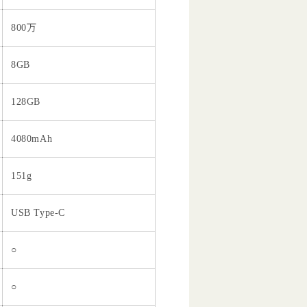
800万
8GB
128GB
4080mAh
151g
USB Type-C
○
○