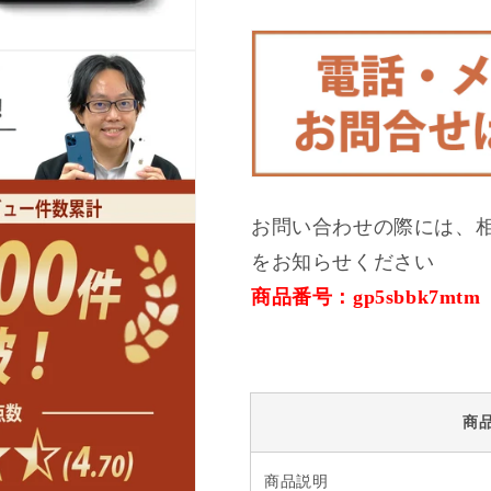
ク
ク
SIM
SIM
フ
フ
リ
リ
ー
ー
の
の
数
数
量
量
を
を
お問い合わせの際には、
減
増
をお知らせください
ら
や
す
す
商品番号：gp5sbbk7mtm
商
商品説明