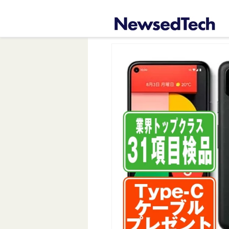
コンテ
ンツに
進む
商品情
報にス
キップ