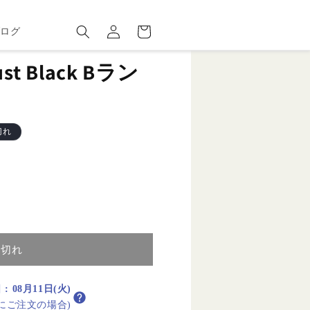
ロ
カ
グ
ー
ブログ
イ
ト
ン
Just Black Bラン
切れ
り切れ
日
:
08月11日(火)
内にご注文の場合)