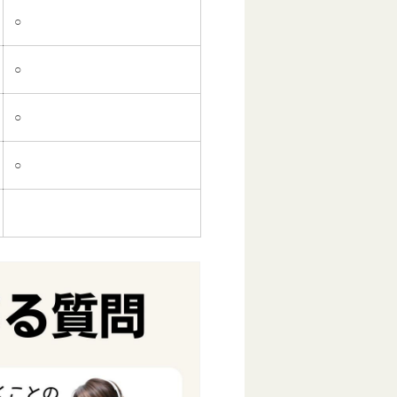
○
○
○
○