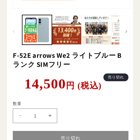
F-52E arrows We2 ライトブルー B
ランク SIMフリー
通
売り切れ
14,500
円 (税込)
常
価
格
数量
F-
F-
52E
52E
arrows
arrows
We2
We2
売り切れ