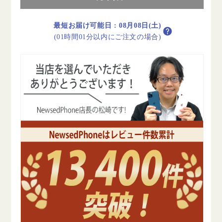
ラ
ラ
イ
イ
最短お届け可能日
:
08月08日(土)
ト
ト
(01時間01分以内にご注文の場合)
ブ
ブ
ル
ル
ー
ー
B
B
ラ
ラ
ン
ン
ク
ク
SIM
SIM
フ
フ
リ
リ
ー
ー
の
の
数
数
量
量
を
を
減
増