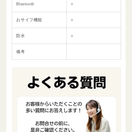
Bluetooth
○
おサイフ機能
○
防水
○
備考