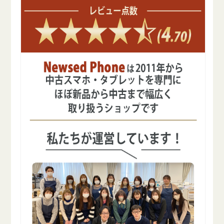
ら
や
す
す