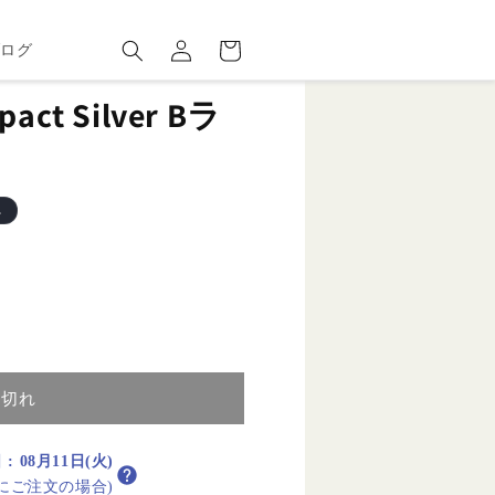
ロ
カ
グ
ー
ブログ
イ
ト
ン
pact Silver Bラ
れ
り切れ
日
:
08月11日(火)
内にご注文の場合)