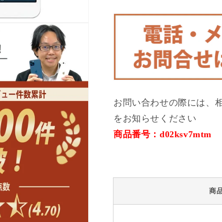
ン
ン
ク
ク
SIM
SIM
フ
フ
リ
リ
ー
ー
の
の
数
数
量
量
お問い合わせの際には、
を
を
減
増
をお知らせください
ら
や
商品番号：d02ksv7mtm
す
す
商