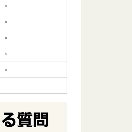
○
○
○
×
○