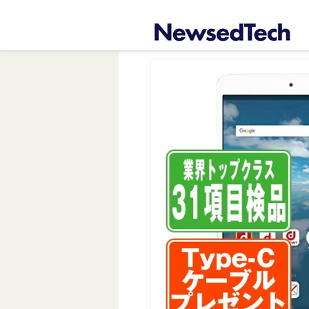
コンテ
ンツに
進む
商品情
報にス
キップ