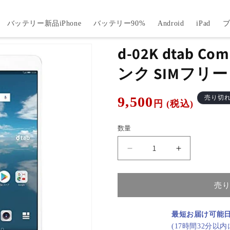
バッテリー新品iPhone
バッテリー90%
Android
iPad
d-02K dtab Com
ンク SIMフリー
通
9,500
売り切
円 (税込)
常
価
数量
格
d-
d-
02K
02K
dtab
dtab
Compact
Compact
売
Silver
Silver
B
B
最短お届け可能
ラ
ラ
(17時間32分以