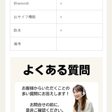
Bluetooth
○
おサイフ機能
○
防水
○
備考