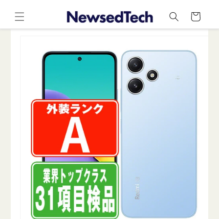
コンテ
カ
ンツに
ー
進む
ト
商品情
報にス
キップ