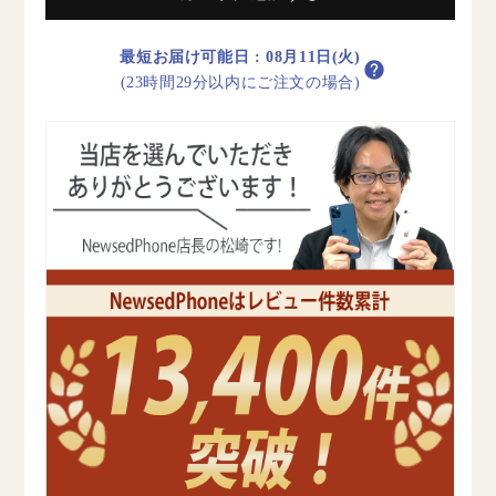
ス
ス
カ
カ
最短お届け可能日
:
08月11日(火)
イ
イ
(23時間29分以内にご注文の場合)
ブ
ブ
ル
ル
ー
ー
A
A
ラ
ラ
ン
ン
ク
ク
美
美
品
品
SIM
SIM
フ
フ
リ
リ
ー
ー
の
の
数
数
量
量