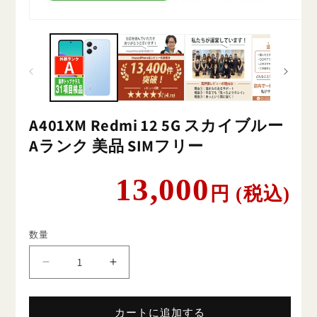
A401XM Redmi 12 5G スカイブルー
Aランク 美品 SIMフリー
通
13,000
円 (税込)
常
価
格
数量
A401XM
A401XM
Redmi
Redmi
12
12
5G
5G
カートに追加する