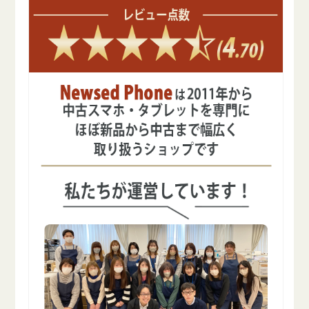
を
を
減
増
ら
や
す
す