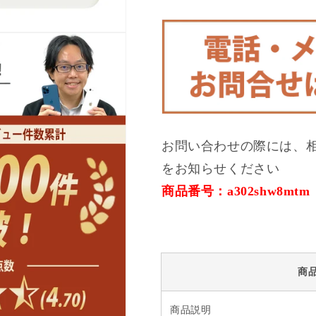
A
A
ラ
ラ
ン
ン
ク
ク
美
美
品
品
SIM
SIM
フ
フ
リ
リ
お問い合わせの際には、
ー
ー
をお知らせください
の
の
数
数
商品番号：a302shw8mtm
量
量
を
を
減
増
ら
や
商
す
す
商品説明