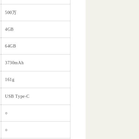
500万
4GB
64GB
3730mAh
161g
USB Type-C
○
○