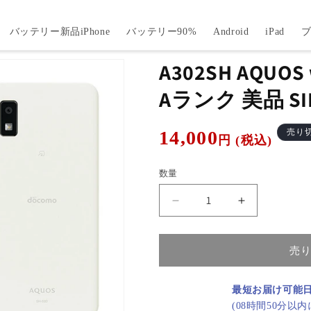
バッテリー新品iPhone
バッテリー90%
Android
iPad
A302SH AQUO
Aランク 美品 S
通
14,000
売り
円 (税込)
常
価
数量
格
A302SH
A302SH
AQUOS
AQUOS
wish3
wish3
ホ
ホ
売
ワ
ワ
イ
イ
最短お届け可能
ト
ト
(08時間50分以