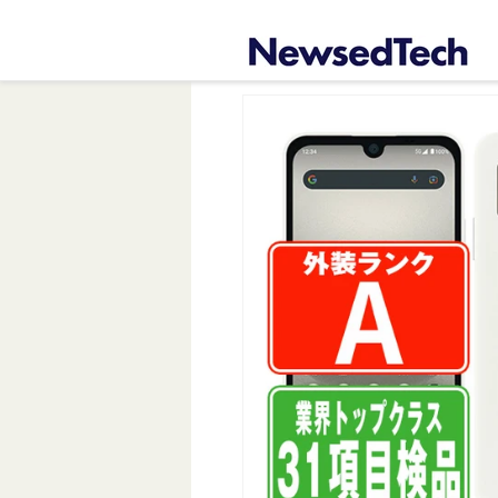
コンテ
ンツに
進む
商品情
報にス
キップ