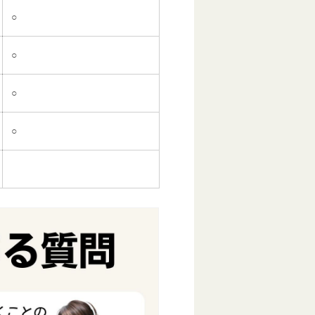
○
○
○
○