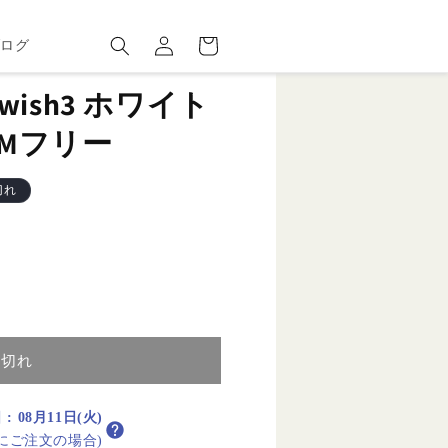
ロ
カ
グ
ー
ブログ
イ
ト
ン
S wish3 ホワイト
IMフリー
切れ
り切れ
日
:
08月11日(火)
内にご注文の場合)