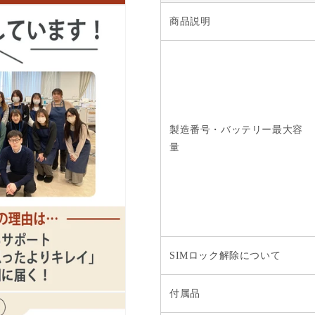
を
を
減
増
商品説明
ら
や
す
す
製造番号・バッテリー最大容
量
SIMロック解除について
付属品