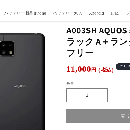
バッテリー新品iPhone
バッテリー90%
Android
iPad
A003SH AQUOS 
ラック A＋ランク
フリー
通
11,000
売り
円 (税込)
常
価
数量
格
A003SH
A003SH
AQUOS
AQUOS
sense4
sense4
basic
basic
売
ブ
ブ
ラ
ラ