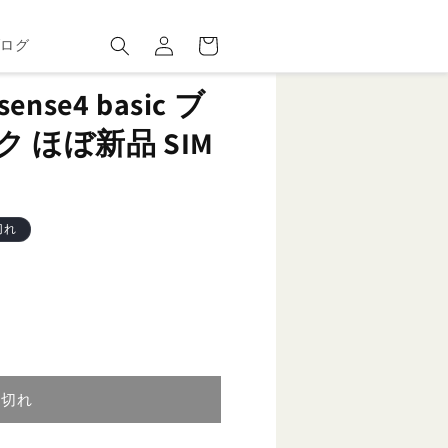
ロ
カ
グ
ー
ブログ
イ
ト
ン
sense4 basic ブ
 ほぼ新品 SIM
切れ
り切れ