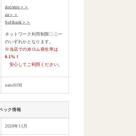
docomo＞＞
au＞＞
Softbank＞＞
ネットワーク利用制限〇△ー
のいずれかとなります。
※当店での赤ロム発生率は
0.1%！
安心してご利用ください。
nanoSIM
ペック情報
2020年11月