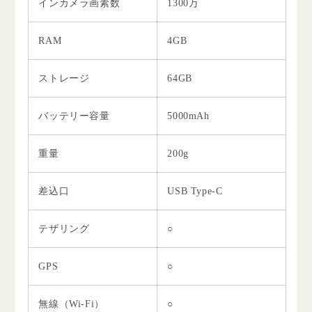
インカメラ画素数
1300万
RAM
4GB
ストレージ
64GB
バッテリー容量
5000mAh
重量
200g
差込口
USB Type-C
テザリング
○
GPS
○
無線（Wi-Fi）
○