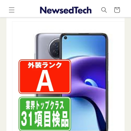
コンテ
カ
ンツに
ー
進む
ト
商品情
報にス
キップ