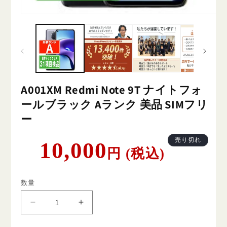
A001XM Redmi Note 9T ナイトフォ
ールブラック Aランク 美品 SIMフリ
ー
通
売り切れ
10,000
円 (税込)
常
価
格
数量
A001XM
A001XM
Redmi
Redmi