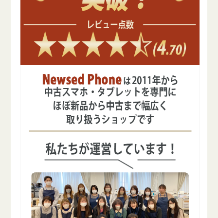
SIM
SIM
フ
フ
リ
リ
ー
ー
の
の
数
数
量
量
を
を
減
増
ら
や
す
す