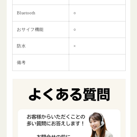
Bluetooth
○
おサイフ機能
○
防水
×
備考