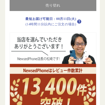
Note
Note
9T
9T
売り切れ
ナ
ナ
イ
イ
最短お届け可能日
:
08月11日(火)
ト
ト
(14時間11分以内にご注文の場合)
フ
フ
ォ
ォ
ー
ー
ル
ル
ブ
ブ
ラ
ラ
ッ
ッ
ク
ク
A
A
ラ
ラ
ン
ン
ク
ク
美
美
品
品