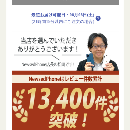
オ
オ
ー
ー
最短お届け可能日
:
08月08日(土)
ロ
ロ
(21時間15分以内にご注文の場合)
ラ
ラ
ブ
ブ
ラ
ラ
ッ
ッ
ク
ク
B
B
ラ
ラ
ン
ン
ク
ク
SIM
SIM
フ
フ
リ
リ
ー
ー
の
の
数
数
量
量