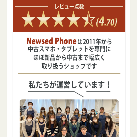
を
を
減
増
ら
や
す
す