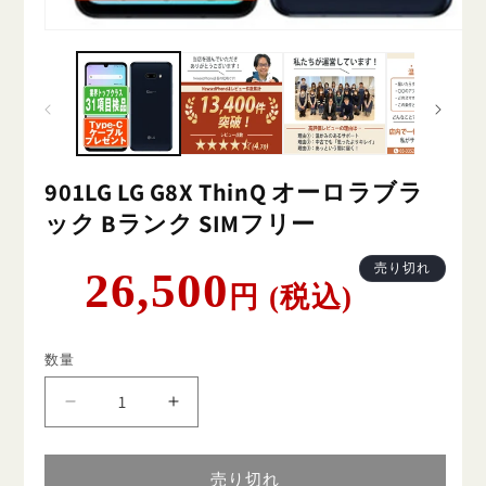
901LG LG G8X ThinQ オーロラブラ
ック Bランク SIMフリー
通
売り切れ
26,500
円 (税込)
常
価
格
数量
901LG
901LG
LG
LG
G8X
G8X
ThinQ
ThinQ
売り切れ