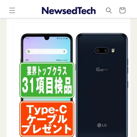
コンテ
カ
ンツに
ー
進む
ト
商品情
報にス
キップ