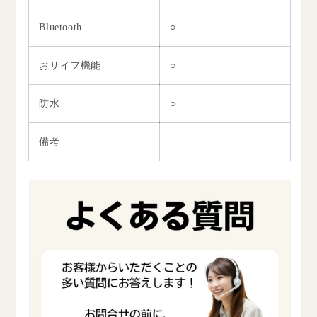
Bluetooth
○
おサイフ機能
○
防水
○
備考