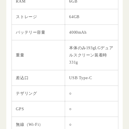
RAM
6GB
ストレージ
64GB
バッテリー容量
4000mAh
本体のみ193gLGデュア
重量
ルスクリーン装着時
331g
差込口
USB Type-C
テザリング
○
GPS
○
無線（Wi-Fi）
○