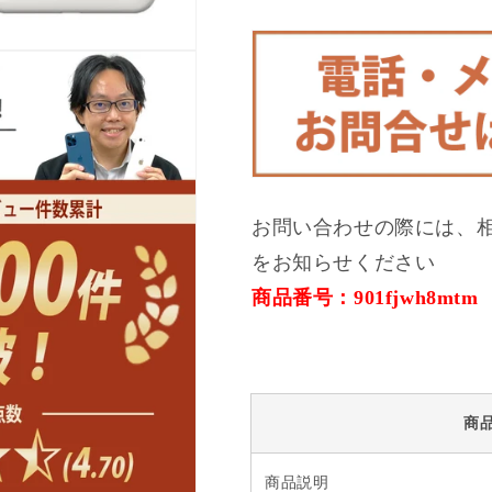
A
A
ラ
ラ
ン
ン
ク
ク
美
美
品
品
SIM
SIM
フ
フ
リ
リ
お問い合わせの際には、
ー
ー
をお知らせください
の
の
数
数
商品番号：901fjwh8mtm
量
量
を
を
減
増
ら
や
商
す
す
商品説明