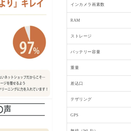
インカメラ画素数
RAM
ストレージ
バッテリー容量
重量
差込口
テザリング
GPS
無線（Wi-Fi）