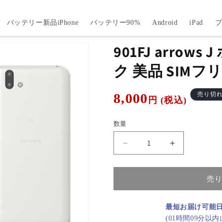
バッテリー新品iPhone
バッテリー90%
Android
iPad
901FJ arrow
ク 美品 SIMフ
通
8,000
売り切
円 (税込)
常
価
数量
格
901FJ
901FJ
arrows
arrows
J
J
ホ
ホ
売
ワ
ワ
イ
イ
最短お届け可能
ト
ト
(01時間09分以