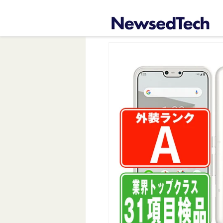
コンテ
ンツに
進む
商品情
報にス
キップ