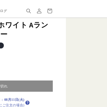
ロ
カ
グ
ー
ブログ
イ
ト
ン
s J ホワイト Aラン
リー
れ
り切れ
日
:
08月11日(火)
内にご注文の場合)