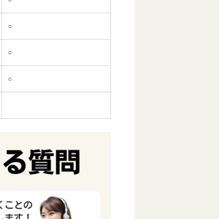
○
○
○