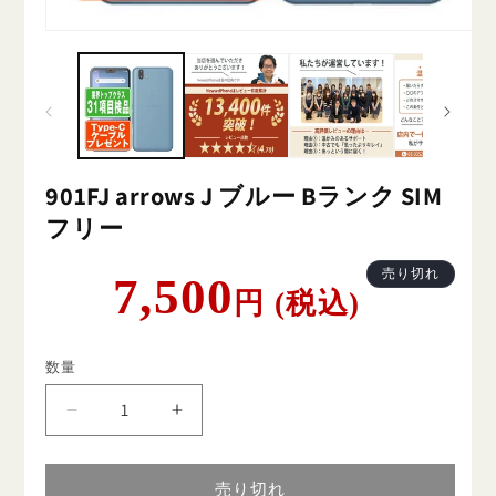
901FJ arrows J ブルー Bランク SIM
フリー
通
売り切れ
7,500
円 (税込)
常
価
格
数量
901FJ
901FJ
arrows
arrows
J
J
ブ
ブ
売り切れ