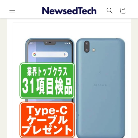
コンテ
カ
ンツに
ー
進む
ト
商品情
報にス
キップ