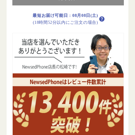
ル
ル
ー
ー
最短お届け可能日
:
08月08日(土)
B
B
(18時間52分以内にご注文の場合)
ラ
ラ
ン
ン
ク
ク
SIM
SIM
フ
フ
リ
リ
ー
ー
の
の
数
数
量
量
を
を
減
増
ら
や
す
す