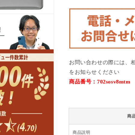
ン
ン
ク
ク
美
美
品
品
SIM
SIM
フ
フ
リ
リ
ー
ー
の
の
お問い合わせの際には、
数
数
量
量
をお知らせください
を
を
商品番号：702sosv8mtm
減
増
ら
や
す
す
商
商品説明