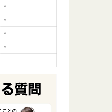
○
○
○
○