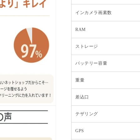
インカメラ画素数
RAM
ストレージ
バッテリー容量
重量
差込口
テザリング
GPS