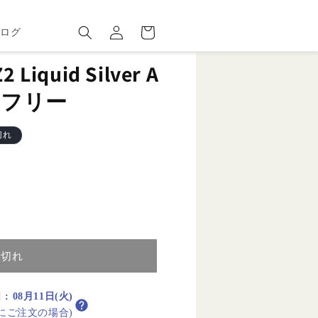
ロ
カ
グ
ー
ブログ
イ
ト
ン
2 Liquid Silver A
Mフリー
切れ
り切れ
日
:
08月11日(火)
内にご注文の場合)