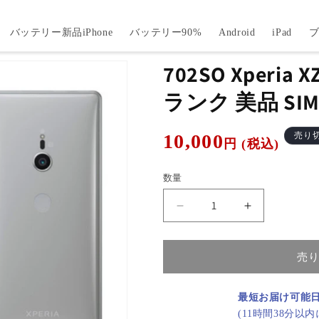
バッテリー新品iPhone
バッテリー90%
Android
iPad
702SO Xperia XZ
ランク 美品 SI
通
10,000
売り
円 (税込)
常
価
数量
格
702SO
702SO
Xperia
Xperia
XZ2
XZ2
Liquid
Liquid
売
Silver
Silver
A
A
最短お届け可能
ラ
ラ
(11時間38分以