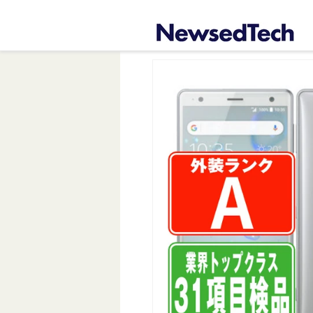
コンテ
ンツに
進む
商品情
報にス
キップ