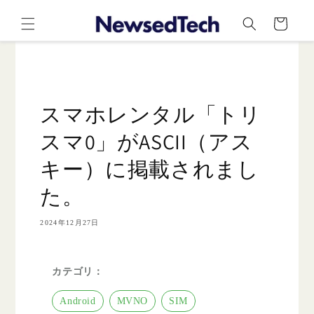
コンテ
カ
ンツに
ー
進む
ト
スマホレンタル「トリ
スマ0」がASCII（アス
キー）に掲載されまし
た。
2024年12月27日
カテゴリ：
Android
MVNO
SIM