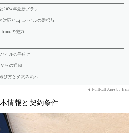
と2024年最新プラン
替対応とuqモバイルの選択肢
hamoの魅力
モバイルの手続き
行からの通知
の選び方と契約の流れ
RuffRuff Apps
by
Tsun
基本情報と契約条件