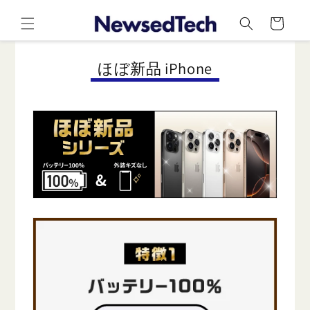
コンテ
カ
ンツに
ー
進む
ト
コ
ほぼ新品 iPhone
レ
ク
シ
ョ
ン
: