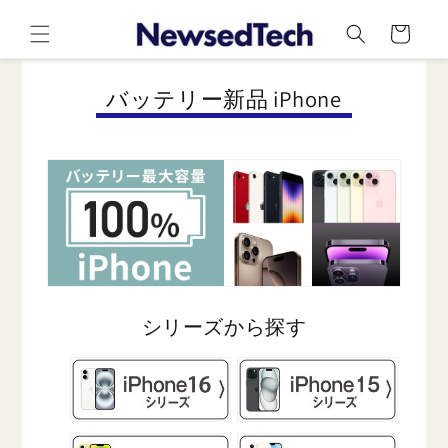
コンテ
カ
ンツに
ー
進む
ト
コ
バッテリー新品 iPhone
レ
ク
シ
ョ
ン
:
シリーズから探す