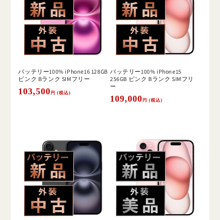
バッテリー100% iPhone16 128GB
バッテリー100% iPhone15
ピンク Bランク SIMフリー
256GB ピンク Bランク SIMフリ
ー
通
103,500
円 (税込)
通
109,000
円 (税込)
常
常
価
価
格
格