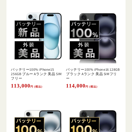
価
価
格
格
バッテリー100% iPhone15
バッテリー100% iPhone16 128GB
256GB ブルー Aランク 美品 SIM
ブラック Aランク 美品 SIMフリ
フリー
ー
通
113,000
通
114,000
円 (税込)
円 (税込)
常
常
価
価
格
格