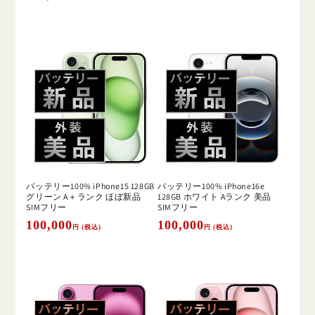
常
価
価
格
格
バッテリー100% iPhone15 128GB
バッテリー100% iPhone16e
グリーン A＋ランク ほぼ新品
128GB ホワイト Aランク 美品
SIMフリー
SIMフリー
通
100,000
通
100,000
円 (税込)
円 (税込)
常
常
価
価
格
格