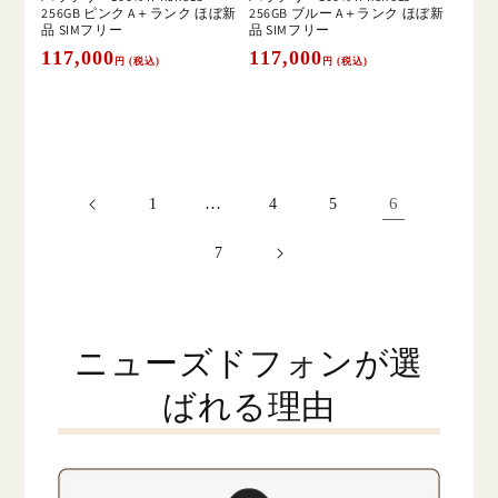
256GB ピンク A＋ランク ほぼ新
256GB ブルー A＋ランク ほぼ新
品 SIMフリー
品 SIMフリー
通
117,000
通
117,000
円 (税込)
円 (税込)
常
常
価
価
格
格
…
6
1
4
5
7
ニューズドフォンが選
ばれる理由