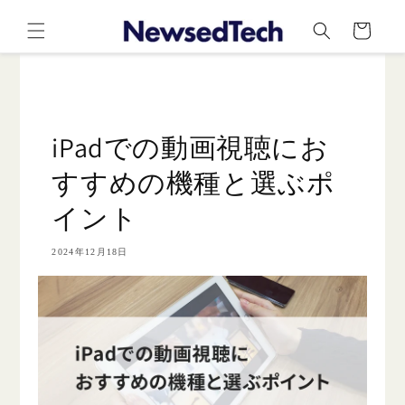
コンテ
カ
ンツに
ー
進む
ト
iPadでの動画視聴にお
すすめの機種と選ぶポ
イント
2024年12月18日