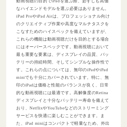
動画視聴の目的でiPadを選ぶ際、必ずしも高価
なハイエンドモデルを選ぶ必要はありません。
iPad ProやiPad Airは、プロフェッショナル向け
のクリエイティブ作業や高度なマルチタスクを
こなすためのハイスペックを備えていますが、
これらの機能は動画視聴だけを目的とする場合
にはオーバースペックです。動画視聴において
最も重要な要素は、ディスプレイの品質、バッ
テリーの持続時間、そしてシンプルな操作性で
す。これらの点については、無印のiPadやiPad
miniでも十分にカバーされています。特に、無
印のiPadは価格と性能のバランスが良く、日常
的な動画視聴には最適です。高解像度のRetina
ディスプレイと十分なバッテリー寿命を備えて
おり、NetflixやYouTubeなどのストリーミング
サービスを快適に楽しむことができます。ま
た、iPad miniはコンパクトで軽量なため、外出