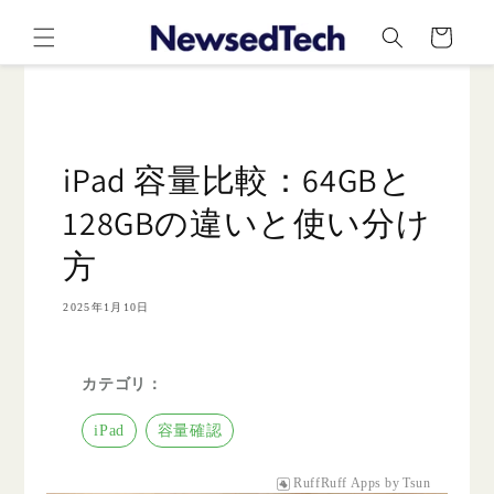
コンテ
カ
ンツに
ー
進む
ト
iPad 容量比較：64GBと
128GBの違いと使い分け
方
2025年1月10日
カテゴリ：
iPad
容量確認
RuffRuff Apps
by
Tsun