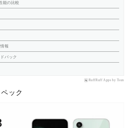
クや性能の比較
ス情報
ードバック
RuffRuff Apps
by
Tsun
とスペック