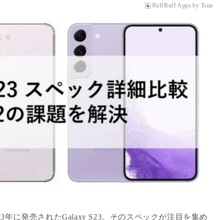
RuffRuff Apps
by
Tsun
023年に発売されたGalaxy S23。そのスペックが注目を集め