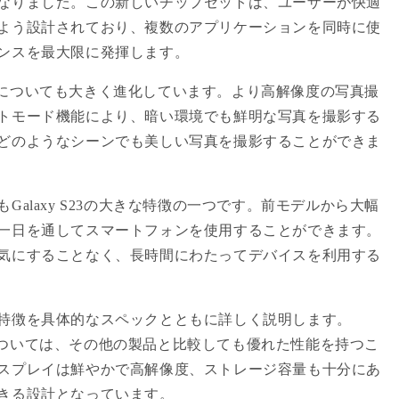
なりました。この新しいチップセットは、ユーザーが快適
よう設計されており、複数のアプリケーションを同時に使
ンスを最大限に発揮します。
ラ機能についても大きく進化しています。より高解像度の写真撮
トモード機能により、暗い環境でも鮮明な写真を撮影する
どのようなシーンでも美しい写真を撮影することができま
alaxy S23の大きな特徴の一つです。前モデルから大幅
一日を通してスマートフォンを使用することができます。
気にすることなく、長時間にわたってデバイスを利用する
特徴を具体的なスペックとともに詳しく説明します。
ックについては、その他の製品と比較しても優れた性能を持つこ
スプレイは鮮やかで高解像度、ストレージ容量も十分にあ
きる設計となっています。