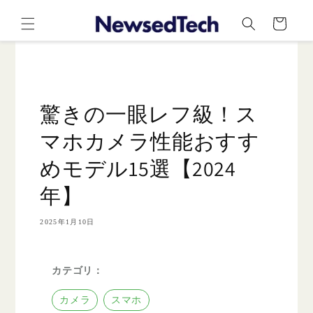
コンテ
カ
ンツに
ー
進む
ト
驚きの一眼レフ級！ス
マホカメラ性能おすす
めモデル15選【2024
年】
2025年1月10日
カテゴリ：
カメラ
スマホ